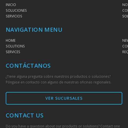
INICIO
NOT
SOLUCIONES
CO
SERVICIOS
SO
NAVIGATION MENU
HOME
NE
SOLUTIONS
CO
SERVICES
RE
CONTÁCTANOS
¿Tiene alguna pregunta sobre nuestros productos o soluciones?
Póngase en contacto con alguno de nuestras oficinas regionales.
VER SUCURSALES
CONTACT US
Do you have a question about our products or solutions? Contact one