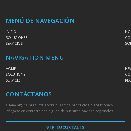
MENÚ DE NAVEGACIÓN
INICIO
NOT
SOLUCIONES
CO
SERVICIOS
SO
NAVIGATION MENU
HOME
NE
SOLUTIONS
CO
SERVICES
RE
CONTÁCTANOS
¿Tiene alguna pregunta sobre nuestros productos o soluciones?
Póngase en contacto con alguno de nuestras oficinas regionales.
VER SUCURSALES