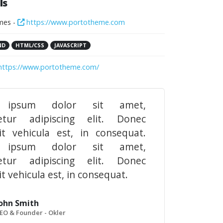
ls
mes -
https://www.portotheme.com
ND
HTML/CSS
JAVASCRIPT
https://www.portotheme.com/
 ipsum dolor sit amet,
etur adipiscing elit. Donec
it vehicula est, in consequat.
 ipsum dolor sit amet,
etur adipiscing elit. Donec
t vehicula est, in consequat.
ohn Smith
EO & Founder - Okler