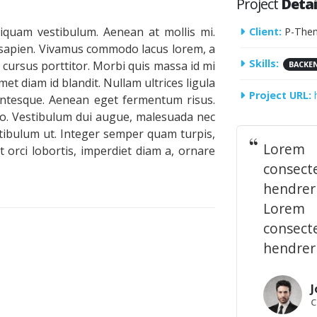
Project
Detai
liquam vestibulum. Aenean at mollis mi.
Client:
P-The
d sapien. Vivamus commodo lacus lorem, a
Skills:
 cursus porttitor. Morbi quis massa id mi
BACKE
et diam id blandit. Nullam ultrices ligula
Project URL:
llentesque. Aenean eget fermentum risus.
ero. Vestibulum dui augue, malesuada nec
tibulum ut. Integer semper quam turpis,
Lorem
t orci lobortis, imperdiet diam a, ornare
consect
hendrer
Lorem
consect
hendreri
J
C